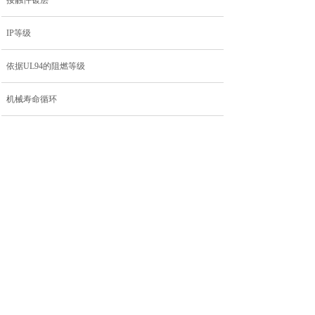
接触件镀层
IP等级
依据UL94的阻燃等级
机械寿命循环
污染等级
上一个：
M12B-RM05S......
下一个：
M12B-RM03S......