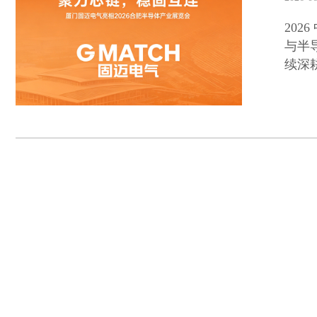
20
与半
续深