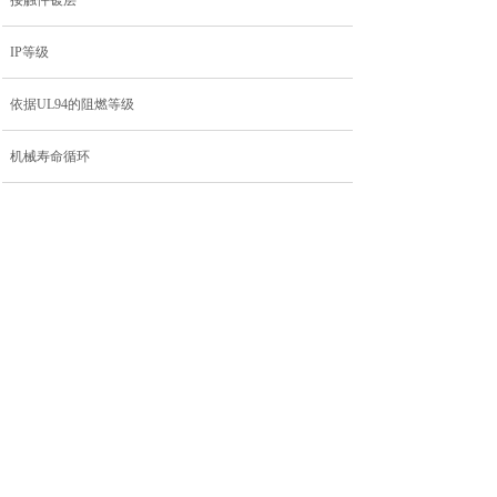
接触件镀层
IP等级
依据UL94的阻燃等级
机械寿命循环
污染等级
上一个：
M12A-RF04P......
下一个：
M12A-RM08P......