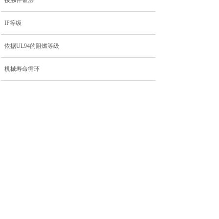
接触件镀层
IP等级
依据UL94的阻燃等级
机械寿命循环
污染等级
上一个：
M12A-RM05P......
下一个：
M12A-RM03P......