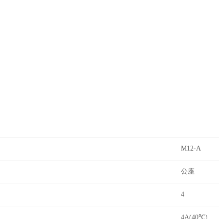
M12-A
公座
4
4A(40℃)