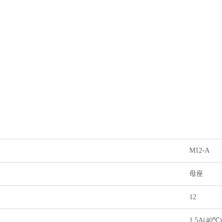
M12-A
母座
12
1.5A(40℃)