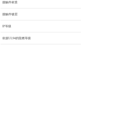
接触件材质
接触件镀层
IP等级
依据UL94的阻燃等级
机械寿命循环
污染等级
屏蔽
上一个：
M8-PM06S-S......
下一个：
M8-PM03S-S......