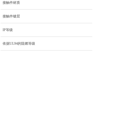
接触件材质
接触件镀层
IP等级
依据UL94的阻燃等级
机械寿命循环
污染等级
屏蔽
上一个：
M8-PF03S-S......
下一个：
M8-PF05S-S......