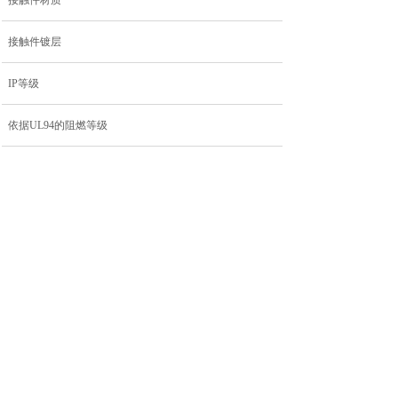
接触件材质
接触件镀层
IP等级
依据UL94的阻燃等级
机械寿命循环
污染等级
屏蔽
上一个：
M12B-PF05S......
下一个：
M12B-PF03S......