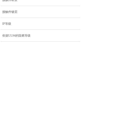
接触件材质
接触件镀层
IP等级
依据UL94的阻燃等级
机械寿命循环
污染等级
屏蔽
上一个：
M12B-PF04S......
下一个：
M12B-PF05S......