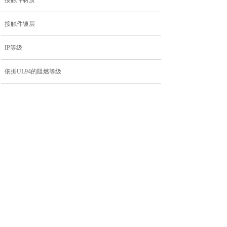
接触件材质
接触件镀层
IP等级
依据UL94的阻燃等级
机械寿命循环
污染等级
屏蔽
上一个：
M12A-PM04S......
下一个：
M12A-PM08S......