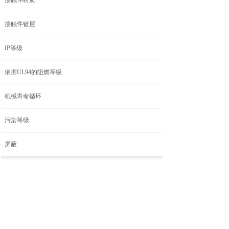
接触件材质
接触件镀层
IP等级
依据UL94的阻燃等级
机械寿命循环
污染等级
屏蔽
电缆参数
外被材质
外被颜色