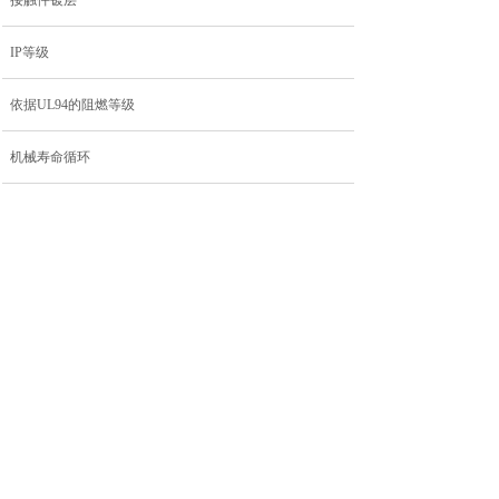
接触件镀层
IP等级
依据UL94的阻燃等级
机械寿命循环
污染等级
上一个：
M8-RF04PT-......
下一个：
M8-RM06PT-......